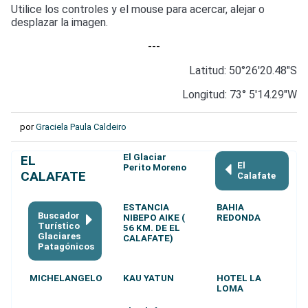
Utilice los controles y el mouse para acercar, alejar o
desplazar la imagen.
---
Latitud: 50°26'20.48"S
Longitud: 73° 5'14.29"W
por
Graciela Paula Caldeiro
El Glaciar
EL
El
Perito Moreno
CALAFATE
Calafate
ESTANCIA
BAHIA
Buscador
NIBEPO AIKE (
REDONDA
Turístico
56 KM. DE EL
Glaciares
CALAFATE)
Patagónicos
MICHELANGELO
KAU YATUN
HOTEL LA
LOMA